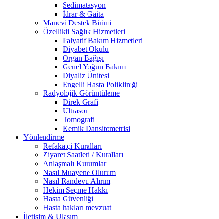
Sedimatasyon
İdrar & Gaita
Manevi Destek Birimi
Özellikli Sağlık Hizmetleri
Palyatif Bakım Hizmetleri
Diyabet Okulu
Organ Bağışı
Genel Yoğun Bakım
Diyaliz Ünitesi
Engelli Hasta Polikliniği
Radyolojik Görüntüleme
Direk Grafi
Ultrason
Tomografi
Kemik Dansitometrisi
Yönlendirme
Refakatçi Kuralları
Ziyaret Saatleri / Kuralları
Anlaşmalı Kurumlar
Nasıl Muayene Olurum
Nasıl Randevu Alırım
Hekim Seçme Hakkı
Hasta Güvenliği
Hasta hakları mevzuat
İletişim & Ulaşım