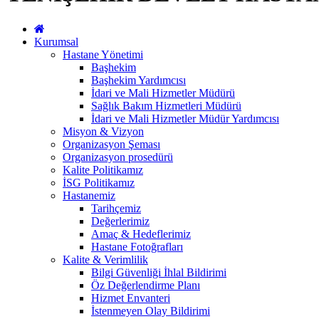
Kurumsal
Hastane Yönetimi
Başhekim
Başhekim Yardımcısı
İdari ve Mali Hizmetler Müdürü
Sağlık Bakım Hizmetleri Müdürü
İdari ve Mali Hizmetler Müdür Yardımcısı
Misyon & Vizyon
Organizasyon Şeması
Organizasyon prosedürü
Kalite Politikamız
İSG Politikamız
Hastanemiz
Tarihçemiz
Değerlerimiz
Amaç & Hedeflerimiz
Hastane Fotoğrafları
Kalite & Verimlilik
Bilgi Güvenliği İhlal Bildirimi
Öz Değerlendirme Planı
Hizmet Envanteri
İstenmeyen Olay Bildirimi