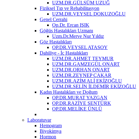
UZM.DR.GÜLSÜM UZUĞ
Fiziksel Tıp ve Rehabilitasyon
UZM.DR.VEYSEL DOKUZOĞLU
Genel Cerrahi
Op.Dr. Ercan IŞIK
Göğüs Hastalıkları Uzmanı
Uzm.Dr.Merve Nur Yıldız
Göz Hastalıkları
OP.DR.VEYSEL ATASOY
Dahiliye - İç Hastalıkları
UZM.DR.AHMET TEYMUR
UZM.DR.GAMZEGÜL ONART
UZM.DR.ORHAN ONART
UZM.DR.ZEYNEP ÇAKAR
UZM.DR.AZİM ALİ EKİZOĞLU
UZM.DR.SELİN İLDEMİR EKİZOĞLU
Kadın Hastalıkları ve Doğum
OP.DR.MURAT YAZGAN
OP.DR.RAZİYE ŞENTÜRK
OP.DR.MELİKE ÜNLÜ
Laboratuvar
Hemogram
Biyokimya
Hormon