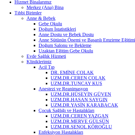
Hizmet Binalarımız
Merkez (Ana) Bina
Tıbbi Birimler
Anne & Bebek
Gebe Okulu
Doğum İstatistikleri
Anne Dostu ve Bebek Dostu
Anne Sütünün Önemi ve Başarılı Emzirme Eğitim
Doğum Salonu ve Bekleme
Uzaktan Eğitim Gebe Okulu
Evde Sağlık Hizmeti
Kliniklerimiz
Acil Tıp
DR. EMİNE ÇOLAK
UZM.DR.CEREN ÇOLAK
UZM.DR.TUNCAY KUŞ
Anestezi ve Reanimasyon
UZM.DR.HÜSEYİN GÜVEN
UZM.DR.HASAN SAYGIN
UZM.DR.YASİN KARABACAK
Çocuk Sağlığı ve Hastalıkları
UZM.DR.CEREN YAZGAN
UZM.DR.MERVE GÜLSÜN
UZM.DR.ŞENOL KÖROĞLU
Enfeksiyon Hastalıkları