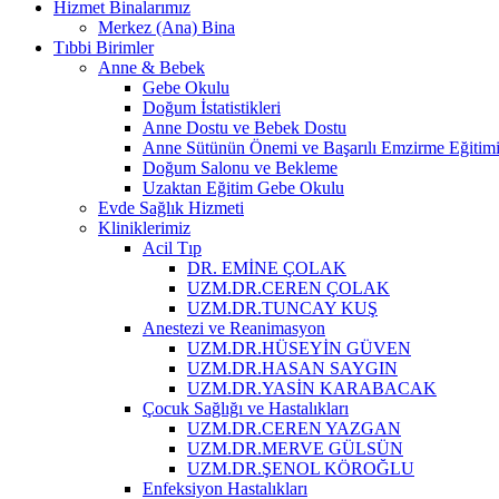
Hizmet Binalarımız
Merkez (Ana) Bina
Tıbbi Birimler
Anne & Bebek
Gebe Okulu
Doğum İstatistikleri
Anne Dostu ve Bebek Dostu
Anne Sütünün Önemi ve Başarılı Emzirme Eğitim
Doğum Salonu ve Bekleme
Uzaktan Eğitim Gebe Okulu
Evde Sağlık Hizmeti
Kliniklerimiz
Acil Tıp
DR. EMİNE ÇOLAK
UZM.DR.CEREN ÇOLAK
UZM.DR.TUNCAY KUŞ
Anestezi ve Reanimasyon
UZM.DR.HÜSEYİN GÜVEN
UZM.DR.HASAN SAYGIN
UZM.DR.YASİN KARABACAK
Çocuk Sağlığı ve Hastalıkları
UZM.DR.CEREN YAZGAN
UZM.DR.MERVE GÜLSÜN
UZM.DR.ŞENOL KÖROĞLU
Enfeksiyon Hastalıkları