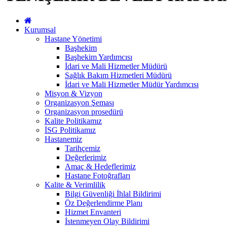
Kurumsal
Hastane Yönetimi
Başhekim
Başhekim Yardımcısı
İdari ve Mali Hizmetler Müdürü
Sağlık Bakım Hizmetleri Müdürü
İdari ve Mali Hizmetler Müdür Yardımcısı
Misyon & Vizyon
Organizasyon Şeması
Organizasyon prosedürü
Kalite Politikamız
İSG Politikamız
Hastanemiz
Tarihçemiz
Değerlerimiz
Amaç & Hedeflerimiz
Hastane Fotoğrafları
Kalite & Verimlilik
Bilgi Güvenliği İhlal Bildirimi
Öz Değerlendirme Planı
Hizmet Envanteri
İstenmeyen Olay Bildirimi