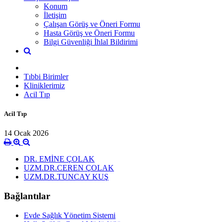
Konum
İletişim
Çalışan Görüş ve Öneri Formu
Hasta Görüş ve Öneri Formu
Bilgi Güvenliği İhlal Bildirimi
Tıbbi Birimler
Kliniklerimiz
Acil Tıp
Acil Tıp
14 Ocak 2026
DR. EMİNE ÇOLAK
UZM.DR.CEREN ÇOLAK
UZM.DR.TUNCAY KUŞ
Bağlantılar
Evde Sağlık Yönetim Sistemi