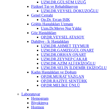
UZM.DR.GÜLSÜM UZUĞ
Fiziksel Tıp ve Rehabilitasyon
UZM.DR.VEYSEL DOKUZOĞLU
Genel Cerrahi
Op.Dr. Ercan IŞIK
Göğüs Hastalıkları Uzmanı
Uzm.Dr.Merve Nur Yıldız
Göz Hastalıkları
OP.DR.VEYSEL ATASOY
Dahiliye - İç Hastalıkları
UZM.DR.AHMET TEYMUR
UZM.DR.GAMZEGÜL ONART
UZM.DR.ORHAN ONART
UZM.DR.ZEYNEP ÇAKAR
UZM.DR.AZİM ALİ EKİZOĞLU
UZM.DR.SELİN İLDEMİR EKİZOĞLU
Kadın Hastalıkları ve Doğum
OP.DR.MURAT YAZGAN
OP.DR.RAZİYE ŞENTÜRK
OP.DR.MELİKE ÜNLÜ
Laboratuvar
Hemogram
Biyokimya
Hormon