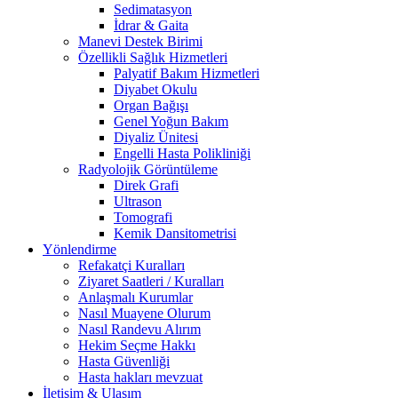
Sedimatasyon
İdrar & Gaita
Manevi Destek Birimi
Özellikli Sağlık Hizmetleri
Palyatif Bakım Hizmetleri
Diyabet Okulu
Organ Bağışı
Genel Yoğun Bakım
Diyaliz Ünitesi
Engelli Hasta Polikliniği
Radyolojik Görüntüleme
Direk Grafi
Ultrason
Tomografi
Kemik Dansitometrisi
Yönlendirme
Refakatçi Kuralları
Ziyaret Saatleri / Kuralları
Anlaşmalı Kurumlar
Nasıl Muayene Olurum
Nasıl Randevu Alırım
Hekim Seçme Hakkı
Hasta Güvenliği
Hasta hakları mevzuat
İletişim & Ulaşım