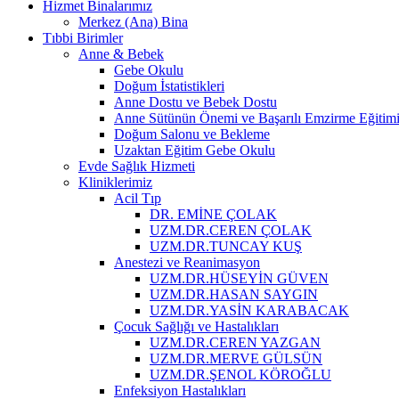
Hizmet Binalarımız
Merkez (Ana) Bina
Tıbbi Birimler
Anne & Bebek
Gebe Okulu
Doğum İstatistikleri
Anne Dostu ve Bebek Dostu
Anne Sütünün Önemi ve Başarılı Emzirme Eğitim
Doğum Salonu ve Bekleme
Uzaktan Eğitim Gebe Okulu
Evde Sağlık Hizmeti
Kliniklerimiz
Acil Tıp
DR. EMİNE ÇOLAK
UZM.DR.CEREN ÇOLAK
UZM.DR.TUNCAY KUŞ
Anestezi ve Reanimasyon
UZM.DR.HÜSEYİN GÜVEN
UZM.DR.HASAN SAYGIN
UZM.DR.YASİN KARABACAK
Çocuk Sağlığı ve Hastalıkları
UZM.DR.CEREN YAZGAN
UZM.DR.MERVE GÜLSÜN
UZM.DR.ŞENOL KÖROĞLU
Enfeksiyon Hastalıkları