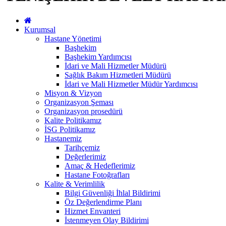
Kurumsal
Hastane Yönetimi
Başhekim
Başhekim Yardımcısı
İdari ve Mali Hizmetler Müdürü
Sağlık Bakım Hizmetleri Müdürü
İdari ve Mali Hizmetler Müdür Yardımcısı
Misyon & Vizyon
Organizasyon Şeması
Organizasyon prosedürü
Kalite Politikamız
İSG Politikamız
Hastanemiz
Tarihçemiz
Değerlerimiz
Amaç & Hedeflerimiz
Hastane Fotoğrafları
Kalite & Verimlilik
Bilgi Güvenliği İhlal Bildirimi
Öz Değerlendirme Planı
Hizmet Envanteri
İstenmeyen Olay Bildirimi