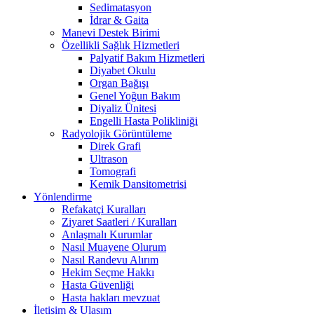
Sedimatasyon
İdrar & Gaita
Manevi Destek Birimi
Özellikli Sağlık Hizmetleri
Palyatif Bakım Hizmetleri
Diyabet Okulu
Organ Bağışı
Genel Yoğun Bakım
Diyaliz Ünitesi
Engelli Hasta Polikliniği
Radyolojik Görüntüleme
Direk Grafi
Ultrason
Tomografi
Kemik Dansitometrisi
Yönlendirme
Refakatçi Kuralları
Ziyaret Saatleri / Kuralları
Anlaşmalı Kurumlar
Nasıl Muayene Olurum
Nasıl Randevu Alırım
Hekim Seçme Hakkı
Hasta Güvenliği
Hasta hakları mevzuat
İletişim & Ulaşım