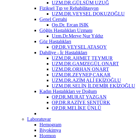
UZM.DR.GÜLSÜM UZUĞ
Fiziksel Tıp ve Rehabilitasyon
UZM.DR.VEYSEL DOKUZOĞLU
Genel Cerrahi
Op.Dr. Ercan IŞIK
Göğüs Hastalıkları Uzmanı
Uzm.Dr.Merve Nur Yıldız
Göz Hastalıkları
OP.DR.VEYSEL ATASOY
Dahiliye - İç Hastalıkları
UZM.DR.AHMET TEYMUR
UZM.DR.GAMZEGÜL ONART
UZM.DR.ORHAN ONART
UZM.DR.ZEYNEP ÇAKAR
UZM.DR.AZİM ALİ EKİZOĞLU
UZM.DR.SELİN İLDEMİR EKİZOĞLU
Kadın Hastalıkları ve Doğum
OP.DR.MURAT YAZGAN
OP.DR.RAZİYE ŞENTÜRK
OP.DR.MELİKE ÜNLÜ
Laboratuvar
Hemogram
Biyokimya
Hormon