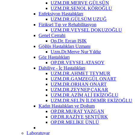
UZM.DR.MERVE GÜLSÜN
UZM.DR.ŞENOL KÖROĞLU
Enfeksiyon Hastalıkları
UZM.DR.GÜLSÜM UZUĞ
Fiziksel Tıp ve Rehabilitasyon
UZM.DR.VEYSEL DOKUZOĞLU
Genel Cerrahi
Op.Dr. Ercan IŞIK
Göğüs Hastalıkları Uzmanı
Uzm.Dr.Merve Nur Yıldız
Göz Hastalıkları
OP.DR.VEYSEL ATASOY
Dahiliye - İç Hastalıkları
UZM.DR.AHMET TEYMUR
UZM.DR.GAMZEGÜL ONART
UZM.DR.ORHAN ONART
UZM.DR.ZEYNEP ÇAKAR
UZM.DR.AZİM ALİ EKİZOĞLU
UZM.DR.SELİN İLDEMİR EKİZOĞLU
Kadın Hastalıkları ve Doğum
OP.DR.MURAT YAZGAN
OP.DR.RAZİYE ŞENTÜRK
OP.DR.MELİKE ÜNLÜ
Laboratuvar