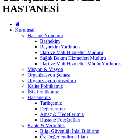
HASTANESİ
Kurumsal
Hastane Yönetimi
Başhekim
Başhekim Yardımcısı
İdari ve Mali Hizmetler Müdürü
Sağlık Bakım Hizmetleri Müdürü
İdari ve Mali Hizmetler Müdür Yardımcısı
Misyon & Vizyon
Organizasyon Şeması
Organizasyon prosedürü
Kalite Politikamız
İSG Politikamız
Hastanemiz
Tarihçemiz
Değerlerimiz
Amaç & Hedeflerimiz
Hastane Fotoğrafları
Kalite & Verimlilik
Bilgi Güvenliği İhlal Bildirimi
Öz Değerlendirme Planı