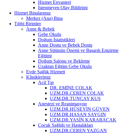
Hizmet Envanteri
İstenmeyen Olay Bildirimi
Hizmet Binalarımız
Merkez (Ana) Bina
Tıbbi Birimler
Anne & Bebek
Gebe Okulu
Doğum İstatistikleri
Anne Dostu ve Bebek Dostu
Anne Sütünün Önemi ve Başarılı Emzirme
Eğitimi
Doğum Salonu ve Bekleme
Uzaktan Eğitim Gebe Okulu
Evde Sağlık Hizmeti
Kliniklerimiz
Acil Tıp
DR. EMİNE ÇOLAK
UZM.DR.CEREN ÇOLAK
UZM.DR.TUNCAY KUŞ
Anestezi ve Reanimasyon
UZM.DR.HÜSEYİN GÜVEN
UZM.DR.HASAN SAYGIN
UZM.DR.YASİN KARABACAK
Çocuk Sağlığı ve Hastalıkları
UZM.DR.CEREN YAZGAN