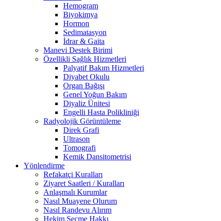
Hemogram
Biyokimya
Hormon
Sedimatasyon
İdrar & Gaita
Manevi Destek Birimi
Özellikli Sağlık Hizmetleri
Palyatif Bakım Hizmetleri
Diyabet Okulu
Organ Bağışı
Genel Yoğun Bakım
Diyaliz Ünitesi
Engelli Hasta Polikliniği
Radyolojik Görüntüleme
Direk Grafi
Ultrason
Tomografi
Kemik Dansitometrisi
Yönlendirme
Refakatçi Kuralları
Ziyaret Saatleri / Kuralları
Anlaşmalı Kurumlar
Nasıl Muayene Olurum
Nasıl Randevu Alırım
Hekim Seçme Hakkı