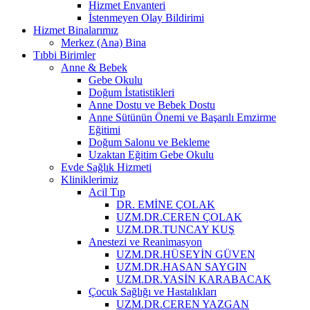
Hizmet Envanteri
İstenmeyen Olay Bildirimi
Hizmet Binalarımız
Merkez (Ana) Bina
Tıbbi Birimler
Anne & Bebek
Gebe Okulu
Doğum İstatistikleri
Anne Dostu ve Bebek Dostu
Anne Sütünün Önemi ve Başarılı Emzirme
Eğitimi
Doğum Salonu ve Bekleme
Uzaktan Eğitim Gebe Okulu
Evde Sağlık Hizmeti
Kliniklerimiz
Acil Tıp
DR. EMİNE ÇOLAK
UZM.DR.CEREN ÇOLAK
UZM.DR.TUNCAY KUŞ
Anestezi ve Reanimasyon
UZM.DR.HÜSEYİN GÜVEN
UZM.DR.HASAN SAYGIN
UZM.DR.YASİN KARABACAK
Çocuk Sağlığı ve Hastalıkları
UZM.DR.CEREN YAZGAN