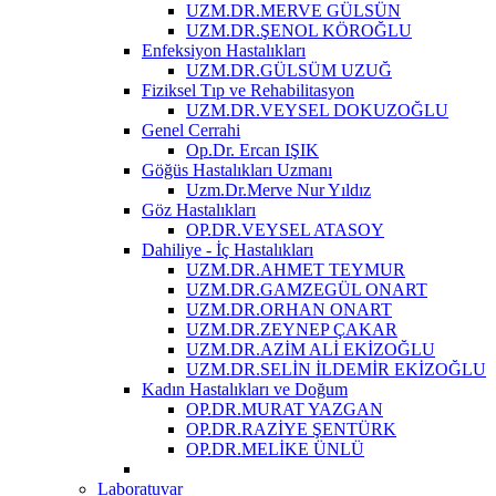
UZM.DR.MERVE GÜLSÜN
UZM.DR.ŞENOL KÖROĞLU
Enfeksiyon Hastalıkları
UZM.DR.GÜLSÜM UZUĞ
Fiziksel Tıp ve Rehabilitasyon
UZM.DR.VEYSEL DOKUZOĞLU
Genel Cerrahi
Op.Dr. Ercan IŞIK
Göğüs Hastalıkları Uzmanı
Uzm.Dr.Merve Nur Yıldız
Göz Hastalıkları
OP.DR.VEYSEL ATASOY
Dahiliye - İç Hastalıkları
UZM.DR.AHMET TEYMUR
UZM.DR.GAMZEGÜL ONART
UZM.DR.ORHAN ONART
UZM.DR.ZEYNEP ÇAKAR
UZM.DR.AZİM ALİ EKİZOĞLU
UZM.DR.SELİN İLDEMİR EKİZOĞLU
Kadın Hastalıkları ve Doğum
OP.DR.MURAT YAZGAN
OP.DR.RAZİYE ŞENTÜRK
OP.DR.MELİKE ÜNLÜ
Laboratuvar