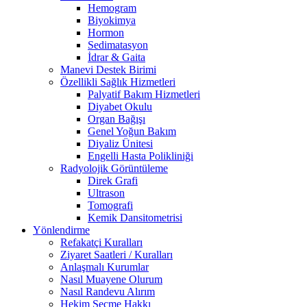
Hemogram
Biyokimya
Hormon
Sedimatasyon
İdrar & Gaita
Manevi Destek Birimi
Özellikli Sağlık Hizmetleri
Palyatif Bakım Hizmetleri
Diyabet Okulu
Organ Bağışı
Genel Yoğun Bakım
Diyaliz Ünitesi
Engelli Hasta Polikliniği
Radyolojik Görüntüleme
Direk Grafi
Ultrason
Tomografi
Kemik Dansitometrisi
Yönlendirme
Refakatçi Kuralları
Ziyaret Saatleri / Kuralları
Anlaşmalı Kurumlar
Nasıl Muayene Olurum
Nasıl Randevu Alırım
Hekim Seçme Hakkı