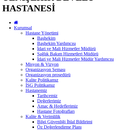
HASTANESİ
Kurumsal
Hastane Yönetimi
Başhekim
Başhekim Yardımcısı
İdari ve Mali Hizmetler Müdürü
Sağlık Bakım Hizmetleri Müdürü
İdari ve Mali Hizmetler Müdür Yardımcısı
Misyon & Vizyon
Organizasyon Şeması
Organizasyon prosedürü
Kalite Politikamız
İSG Politikamız
Hastanemiz
Tarihçemiz
Değerlerimiz
Amaç & Hedeflerimiz
Hastane Fotoğrafları
Kalite & Verimlilik
Bilgi Güvenliği İhlal Bildirimi
Öz Değerlendirme Planı