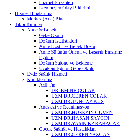
Hizmet Envanteri
İstenmeyen Olay Bildirimi
Hizmet Binalarımız
Merkez (Ana) Bina
Tıbbi Birimler
Anne & Bebek
Gebe Okulu
Doğum İstatistikleri
Anne Dostu ve Bebek Dostu
Anne Sütünün Önemi ve Başarılı Emzirme
Eğitimi
Doğum Salonu ve Bekleme
Uzaktan Eğitim Gebe Okulu
Evde Sağlık Hizmeti
Kliniklerimiz
Acil Tıp
DR. EMİNE ÇOLAK
UZM.DR.CEREN ÇOLAK
UZM.DR.TUNCAY KUŞ
Anestezi ve Reanimasyon
UZM.DR.HÜSEYİN GÜVEN
UZM.DR.HASAN SAYGIN
UZM.DR.YASİN KARABACAK
Çocuk Sağlığı ve Hastalıkları
UZM.DR.CEREN YAZGAN