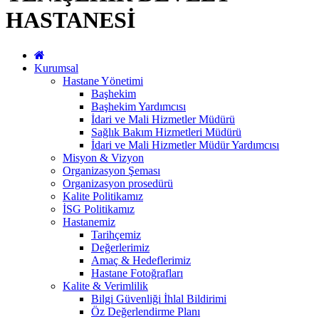
HASTANESİ
Kurumsal
Hastane Yönetimi
Başhekim
Başhekim Yardımcısı
İdari ve Mali Hizmetler Müdürü
Sağlık Bakım Hizmetleri Müdürü
İdari ve Mali Hizmetler Müdür Yardımcısı
Misyon & Vizyon
Organizasyon Şeması
Organizasyon prosedürü
Kalite Politikamız
İSG Politikamız
Hastanemiz
Tarihçemiz
Değerlerimiz
Amaç & Hedeflerimiz
Hastane Fotoğrafları
Kalite & Verimlilik
Bilgi Güvenliği İhlal Bildirimi
Öz Değerlendirme Planı