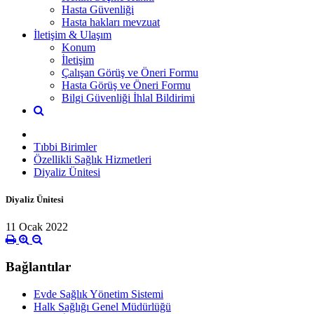
Hasta Güvenliği
Hasta hakları mevzuat
İletişim & Ulaşım
Konum
İletişim
Çalışan Görüş ve Öneri Formu
Hasta Görüş ve Öneri Formu
Bilgi Güvenliği İhlal Bildirimi
Tıbbi Birimler
Özellikli Sağlık Hizmetleri
Diyaliz Ünitesi
Diyaliz Ünitesi
11 Ocak 2022
Bağlantılar
Evde Sağlık Yönetim Sistemi
Halk Sağlığı Genel Müdürlüğü