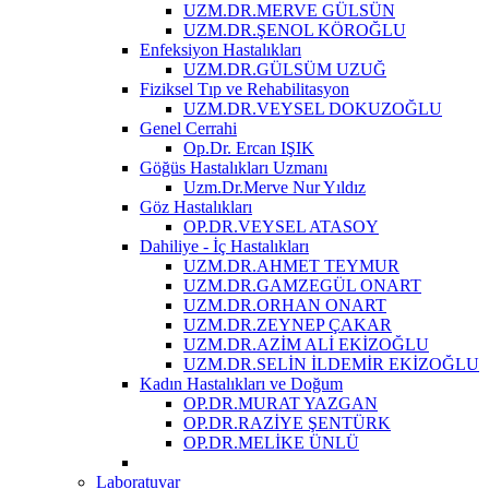
UZM.DR.MERVE GÜLSÜN
UZM.DR.ŞENOL KÖROĞLU
Enfeksiyon Hastalıkları
UZM.DR.GÜLSÜM UZUĞ
Fiziksel Tıp ve Rehabilitasyon
UZM.DR.VEYSEL DOKUZOĞLU
Genel Cerrahi
Op.Dr. Ercan IŞIK
Göğüs Hastalıkları Uzmanı
Uzm.Dr.Merve Nur Yıldız
Göz Hastalıkları
OP.DR.VEYSEL ATASOY
Dahiliye - İç Hastalıkları
UZM.DR.AHMET TEYMUR
UZM.DR.GAMZEGÜL ONART
UZM.DR.ORHAN ONART
UZM.DR.ZEYNEP ÇAKAR
UZM.DR.AZİM ALİ EKİZOĞLU
UZM.DR.SELİN İLDEMİR EKİZOĞLU
Kadın Hastalıkları ve Doğum
OP.DR.MURAT YAZGAN
OP.DR.RAZİYE ŞENTÜRK
OP.DR.MELİKE ÜNLÜ
Laboratuvar