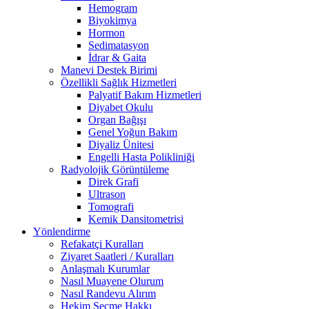
Hemogram
Biyokimya
Hormon
Sedimatasyon
İdrar & Gaita
Manevi Destek Birimi
Özellikli Sağlık Hizmetleri
Palyatif Bakım Hizmetleri
Diyabet Okulu
Organ Bağışı
Genel Yoğun Bakım
Diyaliz Ünitesi
Engelli Hasta Polikliniği
Radyolojik Görüntüleme
Direk Grafi
Ultrason
Tomografi
Kemik Dansitometrisi
Yönlendirme
Refakatçi Kuralları
Ziyaret Saatleri / Kuralları
Anlaşmalı Kurumlar
Nasıl Muayene Olurum
Nasıl Randevu Alırım
Hekim Seçme Hakkı