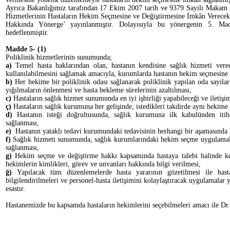
Ayrıca Bakanlığımız tarafından 17 Ekim 2007 tarih ve 9379 Sayılı Makam
Hizmetlerinin Hastaların Hekim Seçmesine ve Değiştirmesine İmkân Verece
Hakkında Yönerge’ yayınlanmıştır. Dolayısıyla bu yönergenin 5. Madd
hedeflenmiştir.
Madde 5- (1)
Poliklinik hizmetlerinin sunumunda;
a)
Temel hasta haklarından olan, hastanın kendisine sağlık hizmeti ver
kullanılabilmesini sağlamak amacıyla, kurumlarda hastanın hekim seçmesine
b)
Her hekime bir poliklinik odası sağlanarak poliklinik yapılan oda sayıların
yığılmaların önlenmesi ve hasta bekleme sürelerinin azaltılması,
c)
Hastaların sağlık hizmet sunumunda en iyi işbirliği yapabileceği ve iletiş
ç)
Hastaların sağlık kurumuna her gelişinde, istedikleri takdirde aynı hekim
d)
Hastanın isteği doğrultusunda, sağlık kurumuna ilk kabulünden itib
sağlanması,
e)
Hastanın yataklı tedavi kurumundaki tedavisinin herhangi bir aşamasında 
f)
Sağlık hizmeti sunumunda, sağlık kurumlarındaki hekim seçme uygulamala
sağlanması,
g)
Hekim seçme ve değiştirme hakkı kapsamında hastaya talebi halinde ke
hekimlerin kimlikleri, görev ve unvanları hakkında bilgi verilmesi,
ğ)
Yapılacak tüm düzenlemelerde hasta yararının gözetilmesi ile hastal
bilgilendirilmeleri ve personel-hasta iletişimini kolaylaştıracak uygulamalar 
esastır.
Hastanemizde bu kapsamda hastaların hekimlerini seçebilmeleri amacı ile D