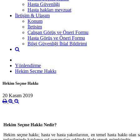
Hasta Güvenliği
Hasta hakları mevzuat
İletişim & Ulaşım
Konum
İletişim
Çalışan Görüş ve Öneri Formu
Hasta Görüş ve Öneri Formu
Bilgi Güvenliği İhlal Bildirimi
Yönlendirme
Hekim Seçme Hakkı
Hekim Seçme Hakkı
20 Kasım 2019
Hekim Seçme Hakkı Nedir?
Hekim seçme hakkı; hasta ve hasta yakınlarının, en temel hasta hakkı olan sağ
tedavilerinde katılımcı rol oynamaları şeklinde ifade etmek mümkündür.