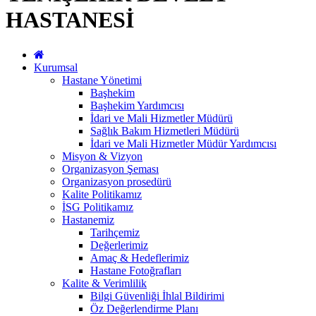
HASTANESİ
Kurumsal
Hastane Yönetimi
Başhekim
Başhekim Yardımcısı
İdari ve Mali Hizmetler Müdürü
Sağlık Bakım Hizmetleri Müdürü
İdari ve Mali Hizmetler Müdür Yardımcısı
Misyon & Vizyon
Organizasyon Şeması
Organizasyon prosedürü
Kalite Politikamız
İSG Politikamız
Hastanemiz
Tarihçemiz
Değerlerimiz
Amaç & Hedeflerimiz
Hastane Fotoğrafları
Kalite & Verimlilik
Bilgi Güvenliği İhlal Bildirimi
Öz Değerlendirme Planı