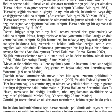
Hekim seçme hakkı; ulusal ve uluslar arası metinlerde şu şekilde yer almakta
‘Hasta, hekimini özgürce seçme hakkına sahiptir.’(Lizbon Bildirgesi 1981),
‘Hastalar, sağlık sisteminin işleyişi ile uyumlu olarak, hekimlerini veya diğ
ve değiştirme hakkına sahiptir.’ (Amsterdam Bildirgesi 28-30 Mart 1994 ),
‘Hasta özel veya devlet sektöründe olmasından bağımsız olarak hekimini ve
özgürce seçme ve değiştirme hakkına sahiptir. Hasta herhangi bir aşamada di
(Bali Bildirgesi Eylül 1995),
‘Yeterli bilgiye sahip her birey farklı tedavi prosedürleri (yöntemleri) 
hakkına sahiptir. Hasta, hangi teşhis ve tedavi yöntemin kullanılacağı ve do
verme hakkına sahiptir. Sağlık hizmetleri, bu tedaviyi uygulayacak çeşitli me
sonuçlar hakkında bilgi vererek bu hakkın kullanılabileceğini temin etme
engeller kaldırılmalıdır. Doktoruna güvenmeyen bir kişi başka bir doktor tal
Avrupa Statüsü (Ana Sözleşmesi) Temel Dokümanı Roma, Kasım 2002),
‘Sağlık müesseselerinde tatbik olunan usul ve kaideler mahfuz olmak üzere, 
(1960, Tıbbi Deontoloji Tüzüğü 5 inci Madde)
.
‘Mevzuat ile belirlenmiş usullere uyulmak şartı ile hastanın, kendisine sağlı
tedavisi ile ilgilenen tabibi değiştirme ve başka tabiplerin konsültasyo
Yönetmeliği 9 uncu Madde),
‘
Yataklı tedavi kurumlarında mevcut her klinisyen uzmanın poliklinik 
hastaların hekim seçmesine imkân sağlanır.’(2005, Yataklı Tedavi İşletme Y
‘Her hastanın sağlık sistemine uygun olması ve yetkili hekimin uygun görmes
kuruluşu değiştirme hakkı bulunmalıdır.’(Hasta Hakları ve Sorumlulukları
'Hasta, mevzuatın belirlediği kurallara, tıbbi uygulamanın özelliklerine
özgürdür.' (Hekimlik Meslek Etiği Yönetmeliği 22 inci Madde)
Görüldüğü üzere ulusal ve uluslar arası metinlerde, hekim seçme hakkı çok a
Bu hakkın kullanılabilmesi için hastanemizde, poliklinik oda sayısını arttı
vermesine yönelik düzenlemeyle hastaların hekim seçmesine imkân sağlanmış