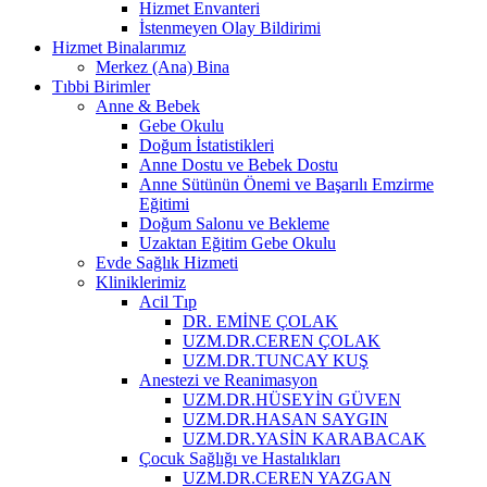
Hizmet Envanteri
İstenmeyen Olay Bildirimi
Hizmet Binalarımız
Merkez (Ana) Bina
Tıbbi Birimler
Anne & Bebek
Gebe Okulu
Doğum İstatistikleri
Anne Dostu ve Bebek Dostu
Anne Sütünün Önemi ve Başarılı Emzirme
Eğitimi
Doğum Salonu ve Bekleme
Uzaktan Eğitim Gebe Okulu
Evde Sağlık Hizmeti
Kliniklerimiz
Acil Tıp
DR. EMİNE ÇOLAK
UZM.DR.CEREN ÇOLAK
UZM.DR.TUNCAY KUŞ
Anestezi ve Reanimasyon
UZM.DR.HÜSEYİN GÜVEN
UZM.DR.HASAN SAYGIN
UZM.DR.YASİN KARABACAK
Çocuk Sağlığı ve Hastalıkları
UZM.DR.CEREN YAZGAN