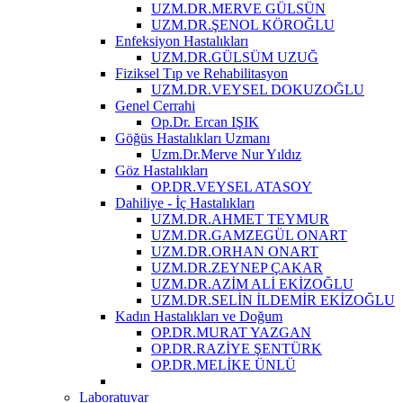
UZM.DR.MERVE GÜLSÜN
UZM.DR.ŞENOL KÖROĞLU
Enfeksiyon Hastalıkları
UZM.DR.GÜLSÜM UZUĞ
Fiziksel Tıp ve Rehabilitasyon
UZM.DR.VEYSEL DOKUZOĞLU
Genel Cerrahi
Op.Dr. Ercan IŞIK
Göğüs Hastalıkları Uzmanı
Uzm.Dr.Merve Nur Yıldız
Göz Hastalıkları
OP.DR.VEYSEL ATASOY
Dahiliye - İç Hastalıkları
UZM.DR.AHMET TEYMUR
UZM.DR.GAMZEGÜL ONART
UZM.DR.ORHAN ONART
UZM.DR.ZEYNEP ÇAKAR
UZM.DR.AZİM ALİ EKİZOĞLU
UZM.DR.SELİN İLDEMİR EKİZOĞLU
Kadın Hastalıkları ve Doğum
OP.DR.MURAT YAZGAN
OP.DR.RAZİYE ŞENTÜRK
OP.DR.MELİKE ÜNLÜ
Laboratuvar