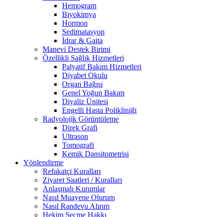
Hemogram
Biyokimya
Hormon
Sedimatasyon
İdrar & Gaita
Manevi Destek Birimi
Özellikli Sağlık Hizmetleri
Palyatif Bakım Hizmetleri
Diyabet Okulu
Organ Bağışı
Genel Yoğun Bakım
Diyaliz Ünitesi
Engelli Hasta Polikliniği
Radyolojik Görüntüleme
Direk Grafi
Ultrason
Tomografi
Kemik Dansitometrisi
Yönlendirme
Refakatçi Kuralları
Ziyaret Saatleri / Kuralları
Anlaşmalı Kurumlar
Nasıl Muayene Olurum
Nasıl Randevu Alırım
Hekim Seçme Hakkı