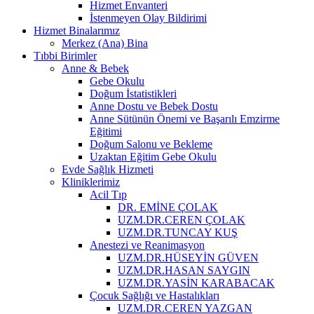
Hizmet Envanteri
İstenmeyen Olay Bildirimi
Hizmet Binalarımız
Merkez (Ana) Bina
Tıbbi Birimler
Anne & Bebek
Gebe Okulu
Doğum İstatistikleri
Anne Dostu ve Bebek Dostu
Anne Sütünün Önemi ve Başarılı Emzirme
Eğitimi
Doğum Salonu ve Bekleme
Uzaktan Eğitim Gebe Okulu
Evde Sağlık Hizmeti
Kliniklerimiz
Acil Tıp
DR. EMİNE ÇOLAK
UZM.DR.CEREN ÇOLAK
UZM.DR.TUNCAY KUŞ
Anestezi ve Reanimasyon
UZM.DR.HÜSEYİN GÜVEN
UZM.DR.HASAN SAYGIN
UZM.DR.YASİN KARABACAK
Çocuk Sağlığı ve Hastalıkları
UZM.DR.CEREN YAZGAN