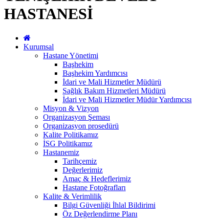
HASTANESİ
Kurumsal
Hastane Yönetimi
Başhekim
Başhekim Yardımcısı
İdari ve Mali Hizmetler Müdürü
Sağlık Bakım Hizmetleri Müdürü
İdari ve Mali Hizmetler Müdür Yardımcısı
Misyon & Vizyon
Organizasyon Şeması
Organizasyon prosedürü
Kalite Politikamız
İSG Politikamız
Hastanemiz
Tarihçemiz
Değerlerimiz
Amaç & Hedeflerimiz
Hastane Fotoğrafları
Kalite & Verimlilik
Bilgi Güvenliği İhlal Bildirimi
Öz Değerlendirme Planı