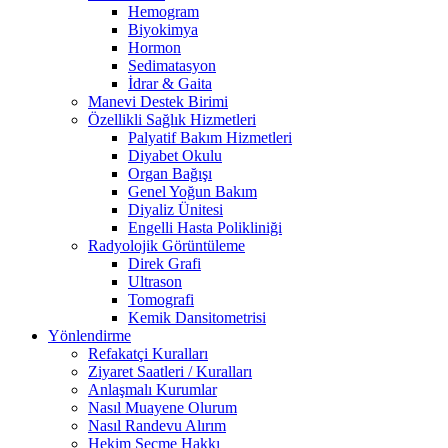
Hemogram
Biyokimya
Hormon
Sedimatasyon
İdrar & Gaita
Manevi Destek Birimi
Özellikli Sağlık Hizmetleri
Palyatif Bakım Hizmetleri
Diyabet Okulu
Organ Bağışı
Genel Yoğun Bakım
Diyaliz Ünitesi
Engelli Hasta Polikliniği
Radyolojik Görüntüleme
Direk Grafi
Ultrason
Tomografi
Kemik Dansitometrisi
Yönlendirme
Refakatçi Kuralları
Ziyaret Saatleri / Kuralları
Anlaşmalı Kurumlar
Nasıl Muayene Olurum
Nasıl Randevu Alırım
Hekim Seçme Hakkı