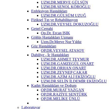
UZM.DR.MERVE GÜLSÜN
UZM.DR.ŞENOL KÖROĞLU
Enfeksiyon Hastalıkları
UZM.DR.GÜLSÜM UZUĞ
Fiziksel Tıp ve Rehabilitasyon
UZM.DR.VEYSEL DOKUZOĞLU
Genel Cerrahi
Op.Dr. Ercan IŞIK
Göğüs Hastalıkları Uzmanı
Uzm.Dr.Merve Nur Yıldız
Göz Hastalıkları
OP.DR.VEYSEL ATASOY
Dahiliye - İç Hastalıkları
UZM.DR.AHMET TEYMUR
UZM.DR.GAMZEGÜL ONART
UZM.DR.ORHAN ONART
UZM.DR.ZEYNEP ÇAKAR
UZM.DR.AZİM ALİ EKİZOĞLU
UZM.DR.SELİN İLDEMİR EKİZOĞLU
Kadın Hastalıkları ve Doğum
OP.DR.MURAT YAZGAN
OP.DR.RAZİYE ŞENTÜRK
OP.DR.MELİKE ÜNLÜ
Laboratuvar