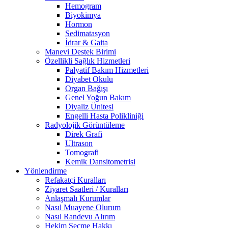
Hemogram
Biyokimya
Hormon
Sedimatasyon
İdrar & Gaita
Manevi Destek Birimi
Özellikli Sağlık Hizmetleri
Palyatif Bakım Hizmetleri
Diyabet Okulu
Organ Bağışı
Genel Yoğun Bakım
Diyaliz Ünitesi
Engelli Hasta Polikliniği
Radyolojik Görüntüleme
Direk Grafi
Ultrason
Tomografi
Kemik Dansitometrisi
Yönlendirme
Refakatçi Kuralları
Ziyaret Saatleri / Kuralları
Anlaşmalı Kurumlar
Nasıl Muayene Olurum
Nasıl Randevu Alırım
Hekim Seçme Hakkı