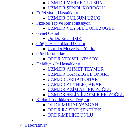
UZM.DR.MERVE GÜLSÜN
UZM.DR.ŞENOL KÖROĞLU
Enfeksiyon Hastalıkları
UZM.DR.GÜLSÜM UZUĞ
Fiziksel Tıp ve Rehabilitasyon
UZM.DR.VEYSEL DOKUZOĞLU
Genel Cerrahi
Op.Dr. Ercan IŞIK
Göğüs Hastalıkları Uzmanı
Uzm.Dr.Merve Nur Yıldız
Göz Hastalıkları
OP.DR.VEYSEL ATASOY
Dahiliye - İç Hastalıkları
UZM.DR.AHMET TEYMUR
UZM.DR.GAMZEGÜL ONART
UZM.DR.ORHAN ONART
UZM.DR.ZEYNEP ÇAKAR
UZM.DR.AZİM ALİ EKİZOĞLU
UZM.DR.SELİN İLDEMİR EKİZOĞLU
Kadın Hastalıkları ve Doğum
OP.DR.MURAT YAZGAN
OP.DR.RAZİYE ŞENTÜRK
OP.DR.MELİKE ÜNLÜ
Laboratuvar