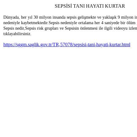
SEPSİSİ TANI HAYATI KURTAR
Dünyada, her yıl 30 milyon insanda sepsis gelişmekte ve yaklaşık 9 milyon in
nedeniyle kaybetmektedir.Sepsis nedeniyle ortalama her 4 saniyede bir ölüm 
Sepsis nedir,Sepsis risk grupları ve Sepsisin önlenmesi ile ilgili videoyu izle
tıklayabilirsiniz.
https://sggm.saglik.gov.tr/TR,57078/sepsisi-tani-hayati-kurtar.html