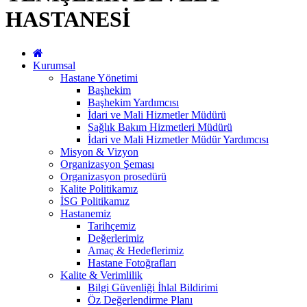
HASTANESİ
Kurumsal
Hastane Yönetimi
Başhekim
Başhekim Yardımcısı
İdari ve Mali Hizmetler Müdürü
Sağlık Bakım Hizmetleri Müdürü
İdari ve Mali Hizmetler Müdür Yardımcısı
Misyon & Vizyon
Organizasyon Şeması
Organizasyon prosedürü
Kalite Politikamız
İSG Politikamız
Hastanemiz
Tarihçemiz
Değerlerimiz
Amaç & Hedeflerimiz
Hastane Fotoğrafları
Kalite & Verimlilik
Bilgi Güvenliği İhlal Bildirimi
Öz Değerlendirme Planı