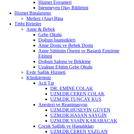
Hizmet Envanteri
İstenmeyen Olay Bildirimi
Hizmet Binalarımız
Merkez (Ana) Bina
Tıbbi Birimler
Anne & Bebek
Gebe Okulu
Doğum İstatistikleri
Anne Dostu ve Bebek Dostu
Anne Sütünün Önemi ve Başarılı Emzirme
Eğitimi
Doğum Salonu ve Bekleme
Uzaktan Eğitim Gebe Okulu
Evde Sağlık Hizmeti
Kliniklerimiz
Acil Tıp
DR. EMİNE ÇOLAK
UZM.DR.CEREN ÇOLAK
UZM.DR.TUNCAY KUŞ
Anestezi ve Reanimasyon
UZM.DR.HÜSEYİN GÜVEN
UZM.DR.HASAN SAYGIN
UZM.DR.YASİN KARABACAK
Çocuk Sağlığı ve Hastalıkları
UZM.DR.CEREN YAZGAN